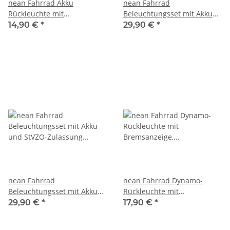
nean Fahrrad Akku
nean Fahrrad
Rückleuchte mit
Beleuchtungsset mit Akku
Bremsleuchte, Auto-Ein-Aus
und StVZO-Zulassung 30
14,90 €
*
29,90 €
*
und StVZO-Zulassung, 5,5
LUX 5 Candela
Candela
nean Fahrrad
nean Fahrrad Dynamo-
Beleuchtungsset mit Akku
Rückleuchte mit
und StVZO-Zulassung 50
Bremsanzeige, Standlicht,
29,90 €
*
17,90 €
*
LUX 8 Candela
Reflektor und StVZO-
Zulassung, 5 Candela