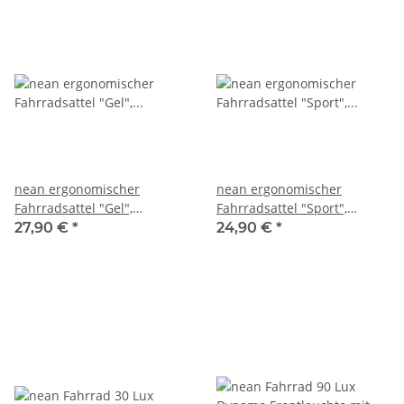
nean ergonomischer
nean ergonomischer
Fahrradsattel "Gel",
Fahrradsattel "Sport",
stoßdämpfend, inkl.
stoßdämpfend, inkl.
27,90 €
*
24,90 €
*
Sattelkloben
Sattelkloben