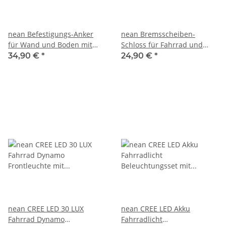
nean Befestigungs-Anker
nean Bremsscheiben-
für Wand und Boden mit
Schloss für Fahrrad und
Befestigungsmaterial,
Motorrad mit zwei
34,90 €
*
24,90 €
*
Bügelstärke Ø 14mm,
Schlüsseln Ø 6 mm
schwarz
nean CREE LED 30 LUX
nean CREE LED Akku
Fahrrad Dynamo
Fahrradlicht