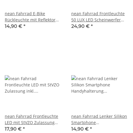
nean Fahrrad E-Bike
nean Fahrrad Frontleuchte
Rückleuchte mit Reflektor
50 LUX LED Scheinwerfer
und StVZO-Zulassung, 8
mit Akku und StVZO
14,90 €
*
24,90 €
*
Candela
Zulassung
nean Fahrrad Frontleuchte
nean Fahrrad Lenker Silikon
LED mit StVZO Zulassung
Smartphone
inkl. Batterien, 30 Lux
Handyhalterung 360° Grad,
17,90 €
*
14,90 €
*