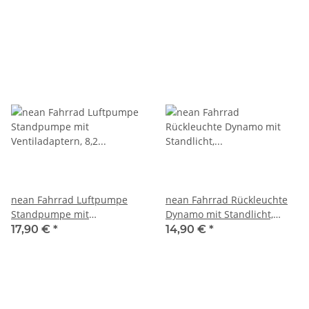
schwarz
nean Fahrrad Luftpumpe
nean Fahrrad Rückleuchte
Standpumpe mit
Dynamo mit Standlicht,
Ventiladaptern, 8,2 bar,
Reflektor und StVZO-
17,90 €
*
14,90 €
*
schwarz
Zulassung, Großflächen-
Rückstrahler mit Z-Symbol, 5
Candela