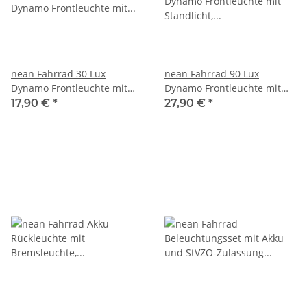
nean Fahrrad 30 Lux
nean Fahrrad 90 Lux
Dynamo Frontleuchte mit
Dynamo Frontleuchte mit
Lichtautomatik, Standlicht,
Standlicht, Reflektor und
17,90 €
*
27,90 €
*
Reflektor und StVZO
StVZO-Zulassung
Zulassung,