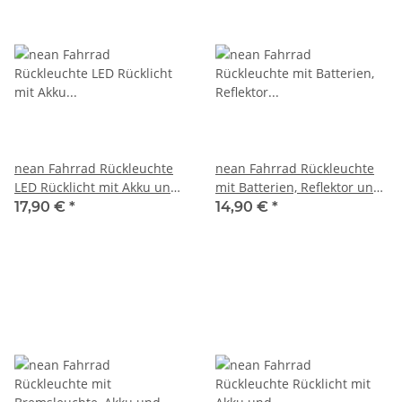
nean Fahrrad Rückleuchte
nean Fahrrad Rückleuchte
LED Rücklicht mit Akku und
mit Batterien, Reflektor und
StVZO Zulassung, 4 Candela
StVZO-Zulassung, 7 Candela
17,90 €
*
14,90 €
*