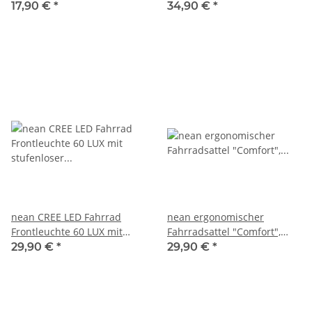
Frontleuchte mit
Beleuchtungsset mit
17,90 €
*
34,90 €
*
Lichtautomatik und StVZO-
Lichtautomatik und
Zulassung
Bremslicht, 60 LUX, 6 cd,
StVZO
nean CREE LED Fahrrad
nean ergonomischer
Frontleuchte 60 LUX mit
Fahrradsattel "Comfort",
stufenloser Lichtautomatik
stoßdämpfend, inkl.
29,90 €
*
29,90 €
*
und StVZO-Zulassung, 3
Sattelkloben
manuellen Helligkeitsstufen
sowie Akkubetrieb inkl.
Halterung