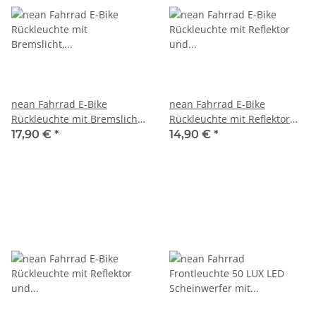
nean Fahrrad E-Bike
nean Fahrrad E-Bike
Rückleuchte mit Bremslicht,
Rückleuchte mit Reflektor
Reflektor und StVZO-
und StVZO-Zulassung, 8
17,90 €
*
14,90 €
*
Zulassung, 8 Candela
Candela