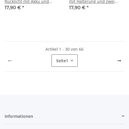
Rücklicht mit Akku und
mit Halterung und zwei
StVZO-Zulassung 8 Candela
Schlüsseln Ø 12 mm, 207 x
17,90 €
*
17,90 €
*
138mm Schwarz
Artikel 1 - 30 von 66
Seite
1
Informationen