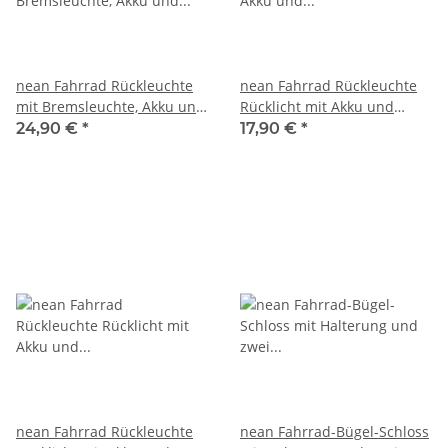
nean Fahrrad Rückleuchte
nean Fahrrad Rückleuchte
mit Bremsleuchte, Akku und
Rücklicht mit Akku und
StVZO-Zulassung 6 Candela
StVZO-Zulassung 5 Candela
24,90 €
*
17,90 €
*
nean Fahrrad Rückleuchte
nean Fahrrad-Bügel-Schloss