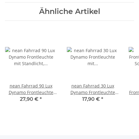
Ähnliche Artikel
nean Fahrrad 90 Lux
nean Fahrrad 30 Lux
Dynamo Frontleuchte
Dynamo Frontleuchte
Fron
mit Standlicht, Reflektor
mit Lichtautomatik,
Sch
27,90 €
*
17,90 €
*
und StVZO-Zulassung
Standlicht, Reflektor und
un
StVZO Zulassung,