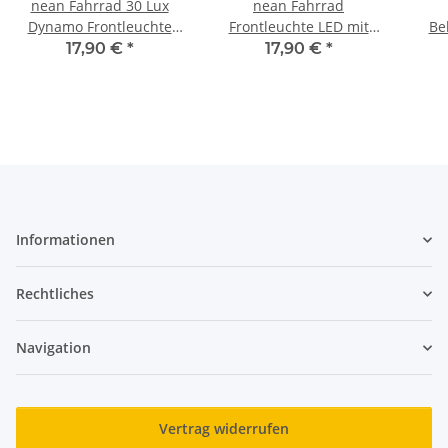
nean Fahrrad 30 Lux
nean Fahrrad
Dynamo Frontleuchte
Frontleuchte LED mit
Be
mit Lichtautomatik,
StVZO Zulassung inkl.
17,90 €
*
17,90 €
*
Standlicht, Reflektor und
Batterien, 30 Lux
Zu
StVZO Zulassung,
Informationen
Rechtliches
Navigation
Vertrag widerrufen