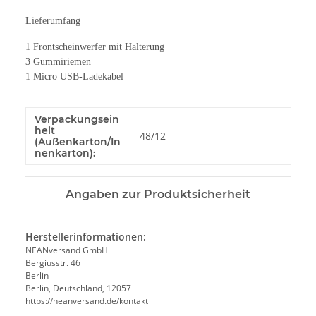
Lieferumfang
1 Frontscheinwerfer mit Halterung
3 Gummiriemen
1 Micro USB-Ladekabel
Verpackungsein
Produkteigenschaft
Wert
heit
48/12
(Außenkarton/In
nenkarton):
Angaben zur Produktsicherheit
Herstellerinformationen:
NEANversand GmbH
Bergiusstr. 46
Berlin
Berlin, Deutschland, 12057
https://neanversand.de/kontakt