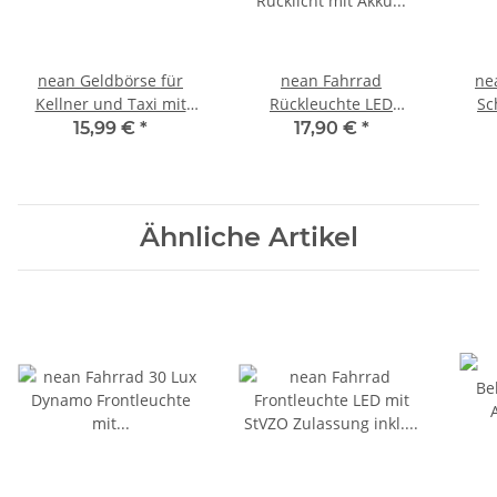
nean Geldbörse für
nean Fahrrad
ne
Kellner und Taxi mit
Rückleuchte LED
Sc
Holster-Stecktasche und
Rücklicht mit Akku und
Ha
15,99 €
*
17,90 €
*
Kette Schwarz
StVZO Zulassung, 4
Schl
Candela
1
Ähnliche Artikel