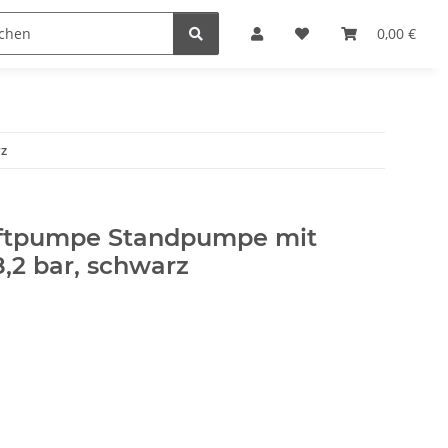
r
0,00 €
rz
uftpumpe Standpumpe mit
8,2 bar, schwarz