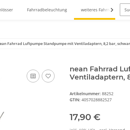
hlösser
Fahrradbeleuchtung
weiteres Fahrradzubehö
ean Fahrrad Luftpumpe Standpumpe mit Ventiladaptern, 8,2 bar, schwa
nean Fahrrad L
Ventiladaptern, 
Artikelnummer:
88252
GTIN:
4057028882527
17,90 €