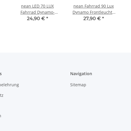
nean LED 70 LUX
nean Fahrrad 90 Lux
Fahrrad Dynamo-
Dynamo Frontleuchte
Frontleuchte mit
mit Standlicht, Reflektor
24,90 €
*
27,90 €
*
Lichtautomatik,
und StVZO-Zulassung
Standlicht, Reflektor
und StVZO-Zulassung
s
Navigation
belehrung
Sitemap
tz
m