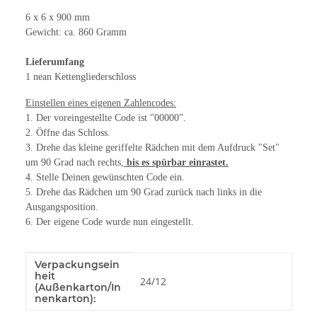
6 x 6 x 900 mm
Gewicht: ca. 860 Gramm
Lieferumfang
1 nean Kettengliederschloss
Einstellen eines eigenen Zahlencodes:
1. Der voreingestellte Code ist "00000".
2. Öffne das Schloss.
3. Drehe das kleine geriffelte Rädchen mit dem Aufdruck "Set"
um 90 Grad nach rechts,
bis es spürbar einrastet.
4. Stelle Deinen gewünschten Code ein.
5. Drehe das Rädchen um 90 Grad zurück nach links in die
Ausgangsposition.
6. Der eigene Code wurde nun eingestellt.
Verpackungsein
Produkteigenschaft
Wert
heit
24/12
(Außenkarton/In
nenkarton):