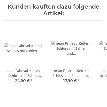
Kunden kauften dazu folgende
Artikel:
nean Fahrrad-Ketten-
nean Fahrrad-Ketten-
nea
Schloss mit Zahlen,
Schloss mit Zahlen und
Schl
Vierkant-Kettenglieder
Textilummantelung 6 x
Tex
24,90 €
*
17,90 €
*
und
900 mm Helles Olivgrün
Gewebeummantelung 6
x 6 x 900 mm Gelb