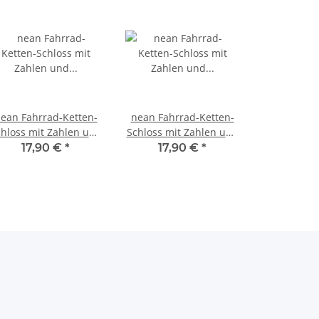
ean Fahrrad-Ketten-
nean Fahrrad-Ketten-
hloss mit Zahlen und
Schloss mit Zahlen und
extilummantelung 6 x
Textilummantelung 6 x
17,90 €
*
17,90 €
*
900 mm Blau
900 mm Orange