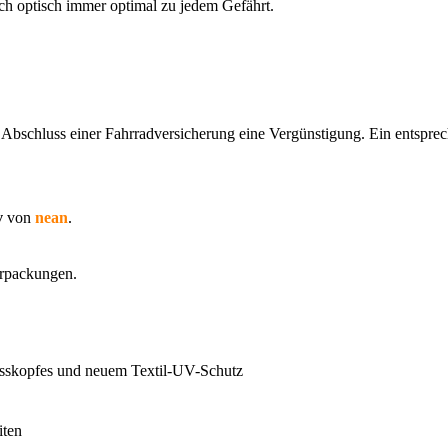
ch optisch immer optimal zu jedem Gefährt.
m Abschluss einer Fahrradversicherung eine Vergünstigung. Ein entspr
v
von
nean
.
erpackungen.
osskopfes und neuem Textil-UV-Schutz
iten