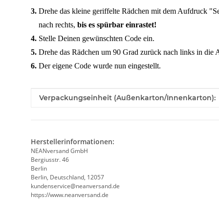
3.
Drehe das kleine geriffelte Rädchen mit dem Aufdruck "S
nach rechts,
bis es spürbar einrastet!
4.
Stelle Deinen gewünschten Code ein.
5.
Drehe das Rädchen um 90 Grad zurück nach links in die 
6.
Der eigene Code wurde nun eingestellt.
Produkteigenschaft
Wert
Verpackungseinheit (Außenkarton/Innenkarton):
Herstellerinformationen:
NEANversand GmbH
Bergiusstr. 46
Berlin
Berlin, Deutschland, 12057
ed.dnasrevnaen@ecivresnednuk
https://www.neanversand.de