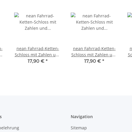
n-
nean Fahrrad-Ketten-
nean Fahrrad-Ketten-
n
und
Schloss mit Zahlen und
Schloss mit Zahlen und
Sc
 x
Textilummantelung 6 x
Textilummantelung 6 x
T
17,90 €
*
17,90 €
*
900 mm Neongrün
900 mm Pink
s
Navigation
belehrung
Sitemap