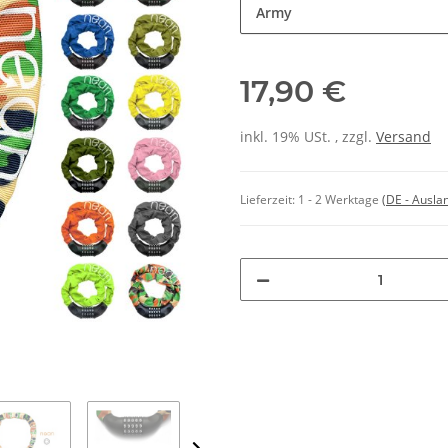
Army
17,90 €
inkl. 19% USt. , zzgl.
Versand
Lieferzeit:
1 - 2 Werktage
(DE - Ausla