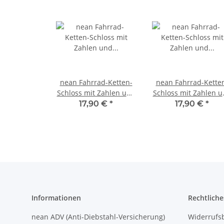
nean Fahrrad-Ketten-
nean Fahrrad-Kette
Schloss mit Zahlen und
Schloss mit Zahlen 
Textilummantelung 6 x
Textilummantelung 6
17,90 €
*
17,90 €
*
900 mm Schwarz
900 mm Neonblau
Informationen
Rechtliche
nean ADV (Anti-Diebstahl-Versicherung)
Widerrufs