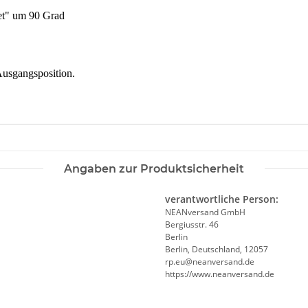
et" um 90 Grad
Ausgangsposition.
Angaben zur Produktsicherheit
verantwortliche Person:
NEANversand GmbH
Bergiusstr. 46
Berlin
Berlin, Deutschland, 12057
ed.dnasrevnaen@ue.pr
https://www.neanversand.de