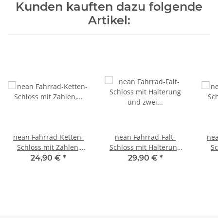
Kunden kauften dazu folgende
Artikel:
nean Fahrrad-Ketten-
nean Fahrrad-Falt-
nea
Schloss mit Zahlen,
Schloss mit Halterung
Sc
Vierkant-Kettenglieder
und zwei Schlüsseln 20
Vie
24,90 €
*
29,90 €
*
und
x 3,5 x 820 mm Schwarz
Gewebeummantelung 6
Gew
x 6 x 900 mm Schwarz
x