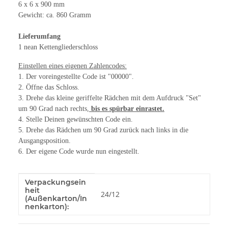
6 x 6 x 900 mm
Gewicht: ca. 860 Gramm
Lieferumfang
1 nean Kettengliederschloss
Einstellen eines eigenen Zahlencodes:
1. Der voreingestellte Code ist "00000".
2. Öffne das Schloss.
3. Drehe das kleine geriffelte Rädchen mit dem Aufdruck "Set"
um 90 Grad nach rechts,
bis es spürbar einrastet.
4. Stelle Deinen gewünschten Code ein.
5. Drehe das Rädchen um 90 Grad zurück nach links in die
Ausgangsposition.
6. Der eigene Code wurde nun eingestellt.
Verpackungsein
Produkteigenschaft
Wert
heit
24/12
(Außenkarton/In
nenkarton):