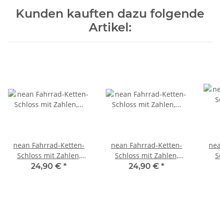
Kunden kauften dazu folgende
Artikel:
nean Fahrrad-Ketten-
nean Fahrrad-Ketten-
nea
Schloss mit Zahlen,
Schloss mit Zahlen,
S
Vierkant-Kettenglieder
Vierkant-Kettenglieder
schw
24,90 €
*
24,90 €
*
und
und
zw
Gewebeummantelung 6
Gewebeummantelung 6
Text
x 6 x 900 mm Anthrazit
x 6 x 900 mm Blau
10 