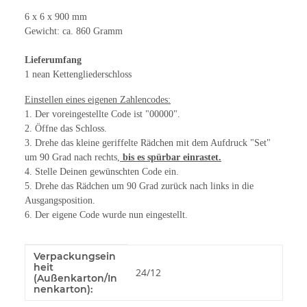
6 x 6 x 900 mm
Gewicht: ca. 860 Gramm
Lieferumfang
1 nean Kettengliederschloss
Einstellen eines eigenen Zahlencodes:
1. Der voreingestellte Code ist "00000".
2. Öffne das Schloss.
3. Drehe das kleine geriffelte Rädchen mit dem Aufdruck "Set"
um 90 Grad nach rechts,
bis es spürbar einrastet.
4. Stelle Deinen gewünschten Code ein.
5. Drehe das Rädchen um 90 Grad zurück nach links in die
Ausgangsposition.
6. Der eigene Code wurde nun eingestellt.
Verpackungsein
Produkteigenschaft
Wert
heit
24/12
(Außenkarton/In
nenkarton):