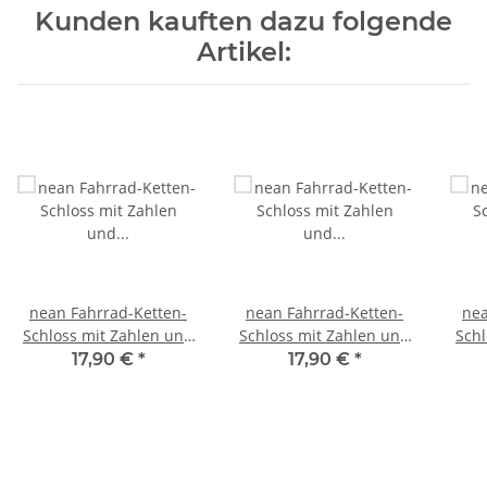
Kunden kauften dazu folgende
Artikel:
nean Fahrrad-Ketten-
nean Fahrrad-Ketten-
nea
Schloss mit Zahlen und
Schloss mit Zahlen und
Schl
Textilummantelung 6 x
Textilummantelung 6 x
Tex
17,90 €
*
17,90 €
*
900 mm Schwarz
900 mm Neongrün