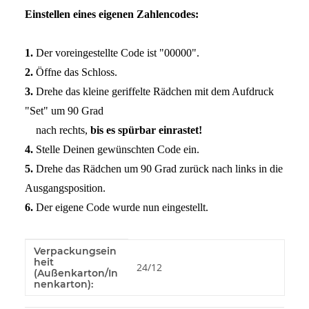
Einstellen eines eigenen Zahlencodes:
1.
Der voreingestellte Code ist "00000".
2.
Öffne das Schloss.
3.
Drehe das kleine geriffelte Rädchen mit dem Aufdruck
"Set" um 90 Grad
nach rechts,
bis es spürbar einrastet!
4.
Stelle Deinen gewünschten Code ein.
5.
Drehe das Rädchen um 90 Grad zurück nach links in die
Ausgangsposition.
6.
Der eigene Code wurde nun eingestellt.
Verpackungsein
Produkteigenschaft
Wert
heit
24/12
(Außenkarton/In
nenkarton):